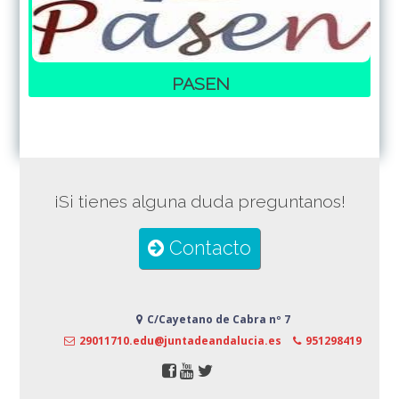
PASEN
¡Si tienes alguna duda preguntanos!
Contacto
C/Cayetano de Cabra nº 7
29011710.edu@juntadeandalucia.es
951298419