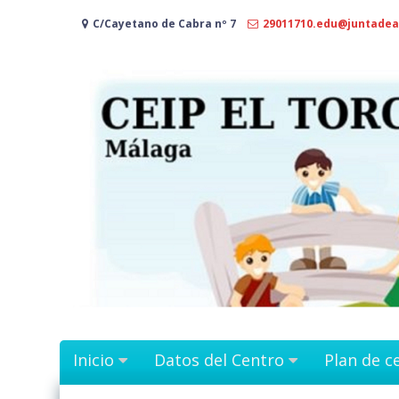
Ir
C/Cayetano de Cabra nº 7
29011710.edu@juntadea
al
contenido
Inicio
Datos del Centro
Plan de c