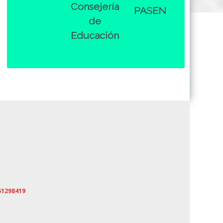
Consejería
PASEN
de
Educación
51298419