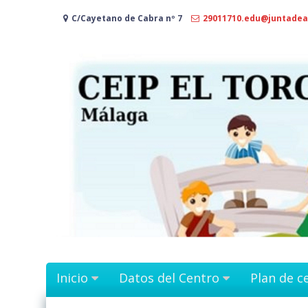
Ir
C/Cayetano de Cabra nº 7
29011710.edu@juntadea
al
contenido
Inicio
Datos del Centro
Plan de c