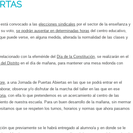
ERTAS
o está convocado a las
elecciones sindicales
por el sector de la enseñanza y
r su voto,
se podrán ausentar en determinadas horas
del centro educativo,
a que puede verse, en alguna medida, alterada la normalidad de las clases y
relacionado con la efeméride del
Día de la Constitución
, se realizarán en el
 del Distrito
en el día de mañana, para mantener una mesa redonda con
bre
, a una Jornada de Puertas Abiertas en las que se podrá entrar en el
aborar, observar y/o disfrutar de la marcha del taller en las que en ese
oria
, con ella lo que pretendemos es un acercamiento al centro de las
iento de nuestra escuela. Para un buen desarrollo de la mañana, sin mermar
ecesitamos que se respeten los turnos, horarios y normas que ahora pasamos
tación que previamente se le habrá entregado al alumno/a y en donde se le