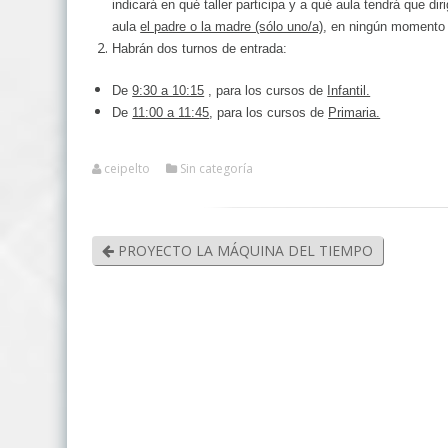
indicará en qué taller participa y a qué aula tendrá que di
aula
el padre o la madre (sólo uno/a)
, en ningún momento s
Habrán dos turnos de entrada:
De
9:30 a 10:15
, para los cursos de
Infantil.
De
11:00 a 11:45
, para los cursos de
Primaria.
ceipelto
Sin categoría
PROYECTO LA MÁQUINA DEL TIEMPO