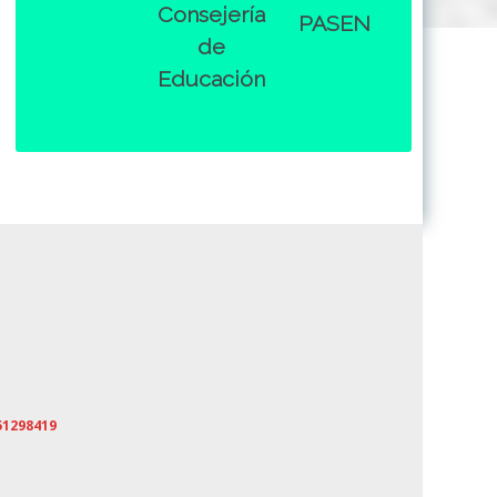
Consejería
PASEN
de
Educación
51298419