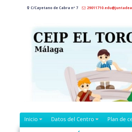
Ir
C/Cayetano de Cabra nº 7
29011710.edu@juntadea
al
contenido
Inicio
Datos del Centro
Plan de c