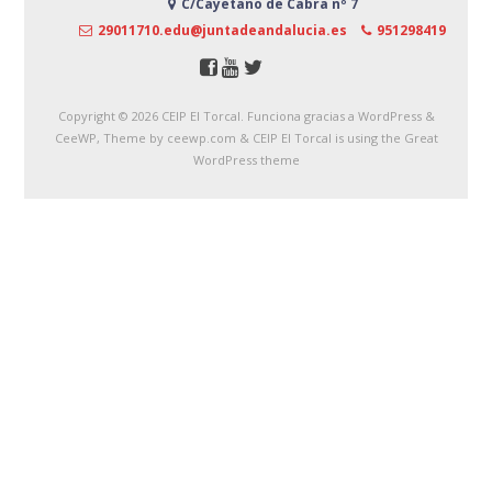
C/Cayetano de Cabra nº 7
29011710.edu@juntadeandalucia.es
951298419
Copyright © 2026
CEIP El Torcal
. Funciona gracias a WordPress
&
CeeWP,
Theme by ceewp.com
&
CEIP El Torcal is using the Great
WordPress theme