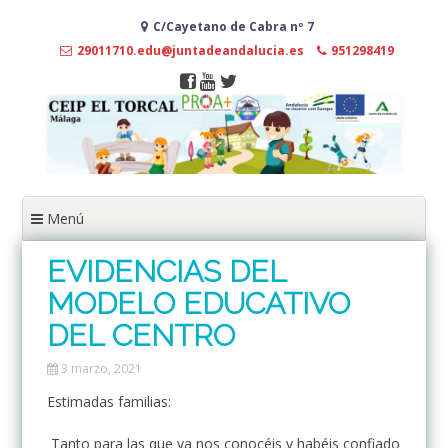
Ir
C/Cayetano de Cabra nº 7
al
contenido
29011710.edu@juntadeandalucia.es
951298419
Menú
EVIDENCIAS DEL
MODELO EDUCATIVO
DEL CENTRO
3 marzo, 2021
Estimadas familias:
Tanto para las que ya nos conocéis y habéis confiado