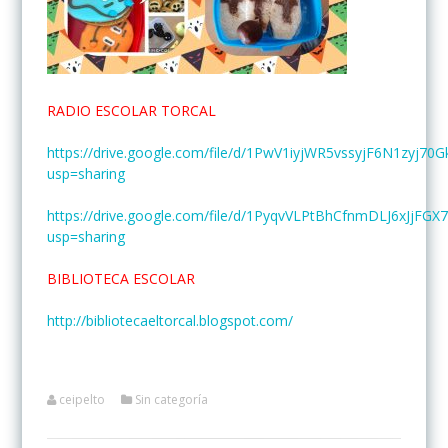
RADIO ESCOLAR TORCAL
https://drive.google.com/file/d/1PwV1iyjWR5vssyjF6N1zyj70
usp=sharing
https://drive.google.com/file/d/1PyqvVLPtBhCfnmDLJ6xJjFG
usp=sharing
BIBLIOTECA ESCOLAR
http://bibliotecaeltorcal.blogspot.com/
ceipelto
Sin categoría