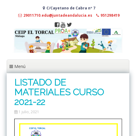
Ir
C/Cayetano de Cabra nº 7
al
contenido
29011710.edu@juntadeandalucia.es
951298419
Menú
LISTADO DE
MATERIALES CURSO
2021-22
1 julio, 2021