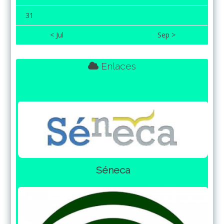
31
< Jul
Sep >
Enlaces
Séneca