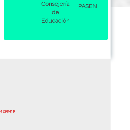
Consejería
PASEN
de
Educación
51298419