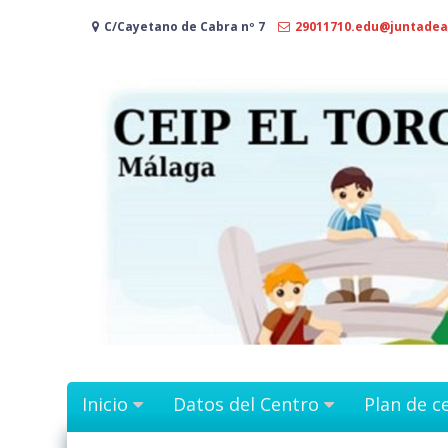
Ir
C/Cayetano de Cabra nº 7
29011710.edu@juntadea
al
contenido
Inicio
Datos del Centro
Plan de c