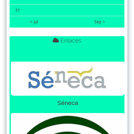
31
< Jul
Sep >
Enlaces
Séneca