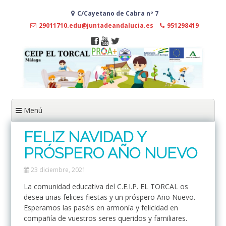
Ir
C/Cayetano de Cabra nº 7
al
contenido
29011710.edu@juntadeandalucia.es
951298419
Menú
FELIZ NAVIDAD Y
PRÓSPERO AÑO NUEVO
23 diciembre, 2021
La comunidad educativa del C.E.I.P. EL TORCAL os
desea unas felices fiestas y un próspero Año Nuevo.
Esperamos las paséis en armonía y felicidad en
compañía de vuestros seres queridos y familiares.